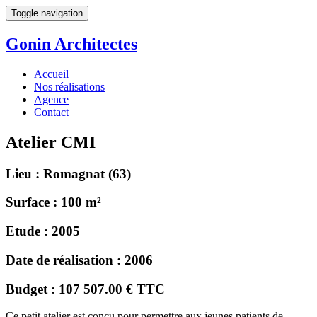
Toggle navigation
Gonin
Architectes
Accueil
Nos réalisations
Agence
Contact
Atelier CMI
Lieu :
Romagnat (63)
Surface :
100 m²
Etude :
2005
Date de réalisation :
2006
Budget :
107 507.00 € TTC
Ce petit atelier est conçu pour permettre aux jeunes patients de