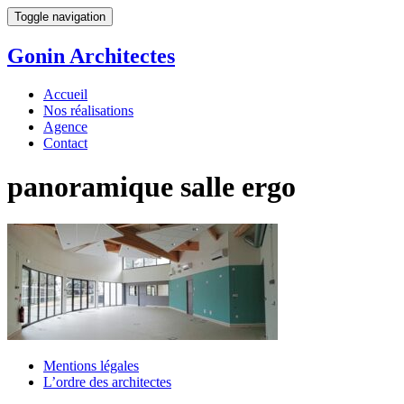
Toggle navigation
Gonin
Architectes
Accueil
Nos réalisations
Agence
Contact
panoramique salle ergo
Mentions légales
L’ordre des architectes