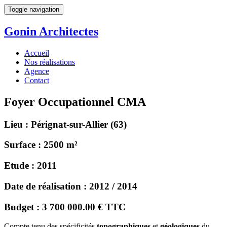
Toggle navigation
Gonin
Architectes
Accueil
Nos réalisations
Agence
Contact
Foyer Occupationnel CMA
Lieu :
Pérignat-sur-Allier (63)
Surface :
2500 m²
Etude :
2011
Date de réalisation :
2012 / 2014
Budget :
3 700 000.00 € TTC
Compte tenu des spécificités
topographiques
et
géologiques
du