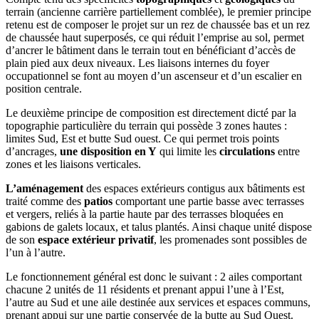
terrain (ancienne carrière partiellement comblée), le premier principe
retenu est de composer le projet sur un rez de chaussée bas et un rez
de chaussée haut superposés, ce qui réduit l’emprise au sol, permet
d’ancrer le bâtiment dans le terrain tout en bénéficiant d’accès de
plain pied aux deux niveaux. Les liaisons internes du foyer
occupationnel se font au moyen d’un ascenseur et d’un escalier en
position centrale.
Le deuxième principe de composition est directement dicté par la
topographie particulière du terrain qui possède 3 zones hautes :
limites Sud, Est et butte Sud ouest. Ce qui permet trois points
d’ancrages,
une disposition en Y
qui limite les
circulations
entre
zones et les liaisons verticales.
L’aménagement
des espaces extérieurs contigus aux bâtiments est
traité comme des
patios
comportant une partie basse avec terrasses
et vergers, reliés à la partie haute par des terrasses bloquées en
gabions de galets locaux, et talus plantés. Ainsi chaque unité dispose
de son
espace extérieur privatif
, les promenades sont possibles de
l’un à l’autre.
Le fonctionnement général est donc le suivant : 2 ailes comportant
chacune 2 unités de 11 résidents et prenant appui l’une à l’Est,
l’autre au Sud et une aile destinée aux services et espaces communs,
prenant appui sur une partie conservée de la butte au Sud Ouest.