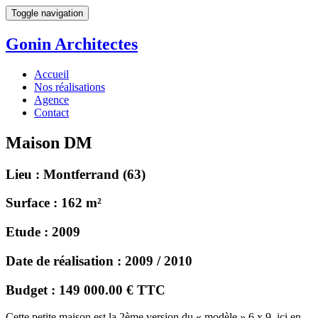
Toggle navigation
Gonin
Architectes
Accueil
Nos réalisations
Agence
Contact
Maison DM
Lieu :
Montferrand (63)
Surface :
162 m²
Etude :
2009
Date de réalisation :
2009 / 2010
Budget :
149 000.00 € TTC
Cette petite maison est la 2ème version du « modèle » 6 x 9, ici en