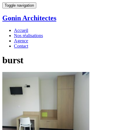
Toggle navigation
Gonin
Architectes
Accueil
Nos réalisations
Agence
Contact
burst